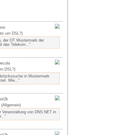
bse
hts um DSL?)
a, der OT Wustermark der
t das Telekom..."
becula
um DSL?)
undstückssuche in Wustermark
eil. Wie..."
sti2k
 (Allgemein)
er Veranstaltung von DNS:NET in
..."
sti2k