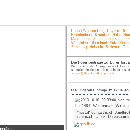
HOME
AKTUELLES
KARTE
A
Baden-Württemberg
Bayern
Bre
Brandenburg
Dresden
Halle
Ham
Magdeburg
Mecklenburg-Vorpom
Westfalen
Rheinland-Pfalz
Saarl
Schleswig-Holstein
Striesen
Thü
Die Forenbeiträge zu Eurer Initia
Wir erfassen die Beiträge von geteilt.de 
schneller einpflegen sollen, schickt uns ei
support@breitbandkompass.de
Die jüngsten Einträge im aktuellen
2010-10-18, 22:33:00, von ro
Re: 14641 Wustermark (Wie ste
"*hüstel* du hast nach Bandbre
nicht nach Latenz. Du bekommst 
geteilt.de
inträgen.