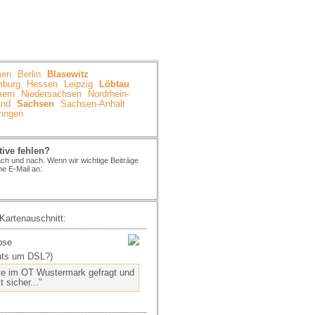
NBIETER
INFO
LINKS
IMPRESSUM
men
Berlin
Blasewitz
burg
Hessen
Leipzig
Löbtau
mern
Niedersachsen
Nordrhein-
and
Sachsen
Sachsen-Anhalt
ringen
tive fehlen?
nach und nach. Wenn wir wichtige Beiträge
ne E-Mail an:
 Kartenauschnitt:
bse
hts um DSL?)
ite im OT Wustermark gefragt und
sicher..."