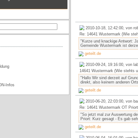
2010-10-18, 12:42:00, von ro
Re: 14641 Wustermark (Wie ste
"Kurze und knackige Antwort: J
Gemeinde Wustermark ist derzei
geteilt.de
2010-09-24, 19:16:00, von la
ldung
14641 Wustermark (Wie stehts 
"Hallo Wir sind derzeit auf Gr
direkt, also keinem anderen Ortst
ON-Infos
geteilt.de
2010-06-20, 22:03:00, von ba
Re: 14641 Wustermark OT Priort
"So jetzt mal zur Auswertung d
Priort: Kurz gesagt - Es gab sehr
geteilt.de
2010-06-04, 16:01:00, von ba